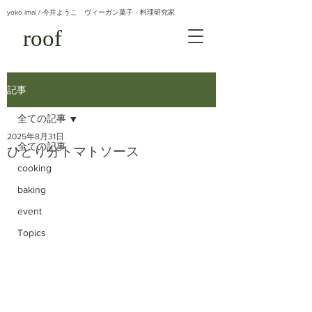
yoko imai / 今井ようこ ヴィーガン菓子・料理研究家
roof
記事
全ての記事
2025年8月31日
全ての記事
ひとり分トマトソース
cooking
baking
event
Topics