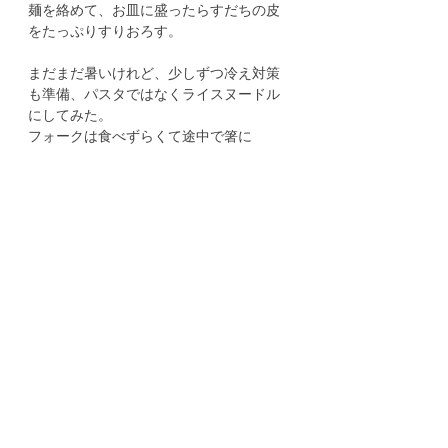
麺を絡めて、お皿に盛ったらすだちの皮
をたっぷりすりおろす。
まだまだ暑いけれど、少しずつ冷え対策
も準備、パスタではなくライスヌードル
にしてみた。
フォークは食べずらくて途中で箸に
タグ：
#レシピ
cooking
Topics
roof