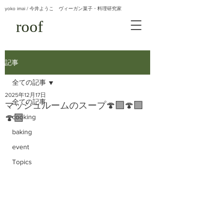
yoko imai / 今井ようこ ヴィーガン菓子・料理研究家
roof
記事
全ての記事
2025年12月17日
全ての記事
マッシュルームのスープ🍄‍🟫🍄‍🟫
🍄‍🟫
cooking
baking
event
Topics