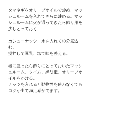
タマネギをオリーブオイルで炒め、マッ
シュルームを入れてさらに炒める。マッ
シュルームに火が通ってきたら飾り用を
少しとっておく。
カシューナッツ、水を入れて10分煮込
む。
攪拌して豆乳、塩で味を整える。
器に盛ったら飾りにとっておいたマッシ
ュルーム、タイム、黒胡椒、オリーブオ
イルをかける。
ナッツを入れると動物性を使わなくても
コクが出て満足感がでます。
食物繊維豊富な旬のキノコ、秋は胃腸を
整えたい季節です。
朝でもササっと出来るので是非！
美味しいです🍄‍🟫🍄‍🟫🍄‍🟫
タグ：