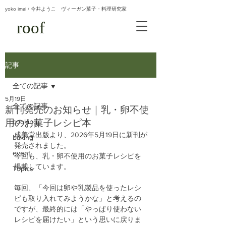
yoko imai / 今井ようこ ヴィーガン菓子・料理研究家
roof
記事
全ての記事
5月19日
全ての記事
新刊発売のお知らせ｜乳・卵不使
用のお菓子レシピ本
cooking
成美堂出版より、2026年5月19日に新刊が
baking
発売されました。
event
今回も、乳・卵不使用のお菓子レシピを
掲載しています。
Topics
毎回、「今回は卵や乳製品を使ったレシ
ピも取り入れてみようかな」と考えるの
ですが、最終的には「やっぱり使わない
レシピを届けたい」という思いに戻りま