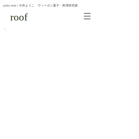
yoko imai / 今井ようこ ヴィーガン菓子・料理研究家
roof
roof
やさしく、おいしく、楽しく
つくる、食べる
​身体が喜ぶ 身体が整う
scroll