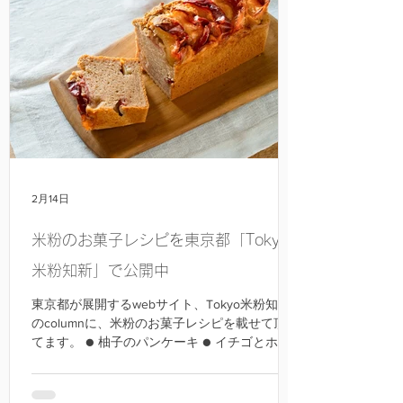
乳・卵不使用というテーマは、決して広い市場
ではありません。それでも、このような本づく
りの機会をいただける成美堂出版の皆さまに、
心より感謝しています。 そして、一冊の本を一
緒に作り上げてくださったスタッフの皆さまに
も、深く感謝申し上げます。 写真 邑口京一郎
デザイン 若山嘉代子 編集 松原京子 成美堂
出版 川上裕子
2月14日
米粉のお菓子レシピを東京都「Tokyo
米粉知新」で公開中
東京都が展開するwebサイト、Tokyo米粉知新
のcolumnに、米粉のお菓子レシピを載せて頂い
てます。 ● 柚子のパンケーキ ● イチゴとホワ
イトチョコのマフィン ● リンゴのパウンドケー
キ ● さつまいものスコーン ● 紅茶とヘーゼル
ナッツのクッキー マフィンのホワイトチョコ以