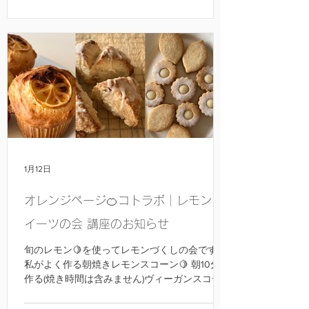
外は動物性不使用です。 どれも手軽に作れるの
で、ぜひご覧になってくださいね。 Tokyo米粉
知新▶︎東京都が運営する公式Webサイト。米粉
の魅力や活用方法、レシピなどを紹介し、米粉
の普及に取り組んでいます。
https://tokyojapan.metro.tokyo.lg.jp/
1月12日
オレンジページ🍊コトラボ｜レモンス
イーツの会 講座のお知らせ
旬のレモン🍋を使ってレモンづくしの会です！
私がよく作る朝焼きレモンスコーン🍋 朝10分で
作る(焼き時間は含みません)ヴィーガンスコー
ンを伝授します。朝の焼き立てスコーンは最高
に幸せな気分になりますよ！皆さんは一台お持