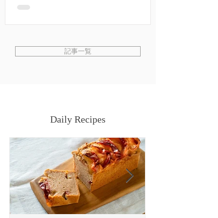
ち帰りです。 デモンストレーションでは、ふわ
ふわなレモンとホワイトチョコのマフィン、レ
モンの酸味が爽やかなヴィーガンレモンカード
を挟んだ米粉クッキーをご試食頂きます。 マフ
ィンもクッキーもプレゼントにしていつも喜ば
記事一覧
れる一品。 ぜひ覚えておくととっても便利で
す。 旬のレモン🍋を一緒に堪能しましょう。
ご参加お待ちしています。 開催概要 日程：月3
日（火） 時間：11:30～13:30 参加費：10,560円
（消費税込み） 場所：コトラボ阿佐ヶ谷 JR阿
佐ケ谷駅から徒歩1分。 高架下のため、雨に濡
Daily Recipes
れず、通いやすい立地です。 〒166－0004 東
京都杉並区阿佐谷南２丁目４２ 詳細・お申し込
みはコトラボさんのサイトよりお願いいたしま
す 皆さまとご一緒できることを、心より楽しみ
にしています。