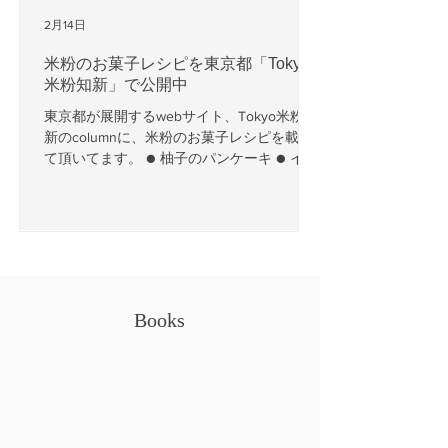
2月14日
米粉のお菓子レシピを東京都「Tokyo
米粉知新」で公開中
東京都が展開するwebサイト、Tokyo米粉知
新のcolumnに、米粉のお菓子レシピを載せ
て頂いてます。 ● 柚子のパンケーキ ● イチ
ゴとホワイトチョコのマフィン ● リンゴの
パウンドケーキ ● さつまいものスコーン ●
紅茶とヘーゼルナッツのクッキー マフィン
のホワイトチョコ以外は動物性不使用で
す。 どれも手軽に作れるので、ぜひご覧に
なってくださいね。 Tokyo米粉知新▶︎東京
都が運営する公式Webサイト。米粉の魅力
Books
や活用方法、レシピなどを紹介し、米粉の
普及に取り組んでいます。
https://tokyojapan.metro.tokyo.lg.jp/